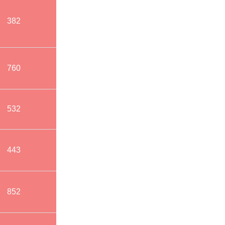
382
760
532
443
852