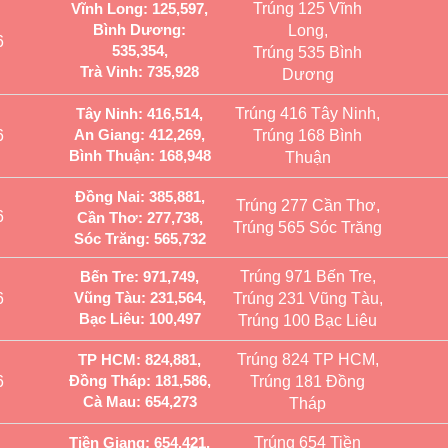
Vĩnh Long: 125,597,
Trúng 125 Vĩnh
Bình Dương:
Long,
6
535,354,
Trúng 535 Bình
Trà Vinh: 735,928
Dương
Tây Ninh: 416,514,
Trúng 416 Tây Ninh,
An Giang: 412,269,
6
Trúng 168 Bình
Bình Thuận: 168,948
Thuận
Đồng Nai: 385,881,
Trúng 277 Cần Thơ,
6
Cần Thơ: 277,738,
Trúng 565 Sóc Trăng
Sóc Trăng: 565,732
Bến Tre: 971,749,
Trúng 971 Bến Tre,
Vũng Tàu: 231,564,
6
Trúng 231 Vũng Tàu,
Bạc Liêu: 100,497
Trúng 100 Bạc Liêu
TP HCM: 824,881,
Trúng 824 TP HCM,
Đồng Tháp: 181,586,
6
Trúng 181 Đồng
Cà Mau: 654,273
Tháp
Tiền Giang: 654,421,
Trúng 654 Tiền