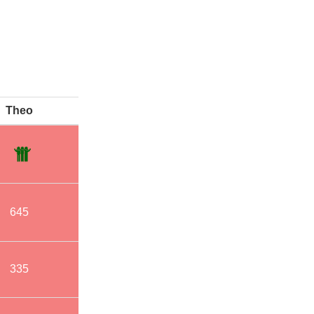
Theo
645
335