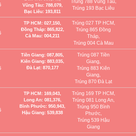
Trúng 788 Vũng Tàu,
6
Vũng Tàu: 788,079,
Trúng 193 Bạc Liêu
Bạc Liêu: 193,811
TP HCM: 027,150,
Trúng 027 TP HCM,
Đồng Tháp: 865,822,
Trúng 865 Đồng
6
Cà Mau: 004,211
Tháp,
Trúng 004 Cà Mau
Tiền Giang: 087,805,
Trúng 087 Tiền
Kiên Giang: 883,035,
Giang,
Đà Lạt: 870,177
6
Trúng 883 Kiên
Giang,
Trúng 870 Đà Lạt
TP HCM: 169,043,
Trúng 169 TP HCM,
Long An: 081,376,
Trúng 081 Long An,
Bình Phước: 950,943,
Trúng 950 Bình
6
Hậu Giang: 539,838
Phước,
Trúng 539 Hậu
Giang