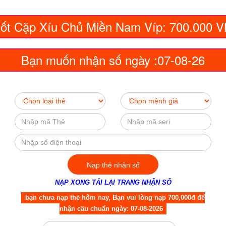
ốt Cặp Xíu Chủ Miền Nam Víp: 700.000 
Bạn muốn nhận số ngày :07-08-26
NẠP XONG TẢI LẠI TRANG NHẬN SỐ
bạn chưa nạp thẻ hôm nay, Bạn vui lòng nạp 700,000đ để
nhận cầu chuẩn ngày: 07-08-2026