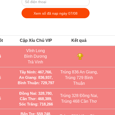
ốt
Cặp Xíu Chủ VIP
Kết quả
Vĩnh Long
6
Bình Dương
Trà Vinh
Tây Ninh: 467,766,
Trúng 836 An Giang,
An Giang: 836,937,
6
Trúng 729 Bình
Bình Thuận: 729,797
Thuận
Đồng Nai: 328,780,
Trúng 328 Đồng Nai,
6
Cần Thơ: 468,389,
Trúng 468 Cần Thơ
Sóc Trăng: 718,266
Bến Tre: 559,748,