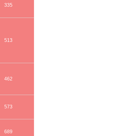
335
513
462
573
689