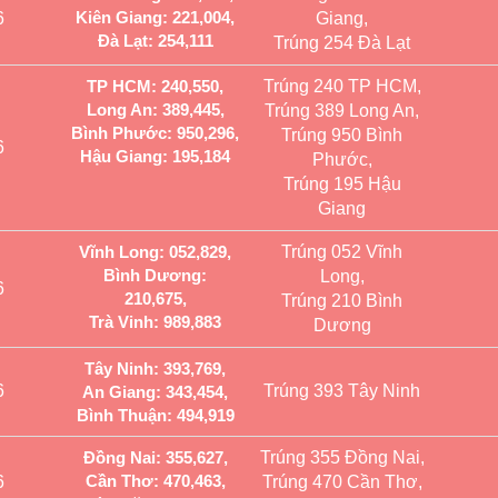
Kiên Giang: 221,004,
6
Giang,
Đà Lạt: 254,111
Trúng 254 Đà Lạt
TP HCM: 240,550,
Trúng 240 TP HCM,
Long An: 389,445,
Trúng 389 Long An,
Bình Phước: 950,296,
Trúng 950 Bình
6
Hậu Giang: 195,184
Phước,
Trúng 195 Hậu
Giang
Vĩnh Long: 052,829,
Trúng 052 Vĩnh
Bình Dương:
Long,
6
210,675,
Trúng 210 Bình
Trà Vinh: 989,883
Dương
Tây Ninh: 393,769,
6
Trúng 393 Tây Ninh
An Giang: 343,454,
Bình Thuận: 494,919
Đồng Nai: 355,627,
Trúng 355 Đồng Nai,
Cần Thơ: 470,463,
6
Trúng 470 Cần Thơ,