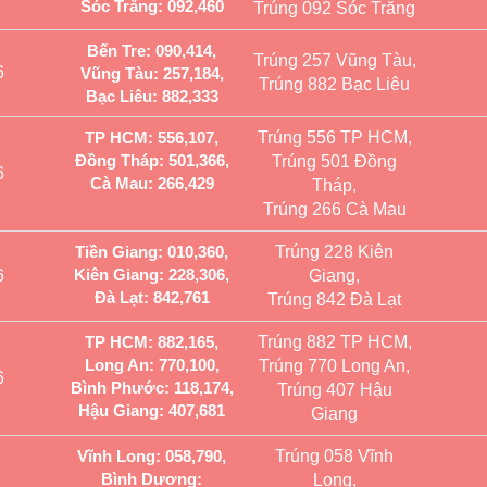
Sóc Trăng: 092,460
Trúng 092 Sóc Trăng
Bến Tre: 090,414,
Trúng 257 Vũng Tàu,
6
Vũng Tàu: 257,184,
Trúng 882 Bạc Liêu
Bạc Liêu: 882,333
TP HCM: 556,107,
Trúng 556 TP HCM,
Đồng Tháp: 501,366,
Trúng 501 Đồng
6
Cà Mau: 266,429
Tháp,
Trúng 266 Cà Mau
Tiền Giang: 010,360,
Trúng 228 Kiên
Kiên Giang: 228,306,
6
Giang,
Đà Lạt: 842,761
Trúng 842 Đà Lạt
TP HCM: 882,165,
Trúng 882 TP HCM,
Long An: 770,100,
Trúng 770 Long An,
6
Bình Phước: 118,174,
Trúng 407 Hậu
Hậu Giang: 407,681
Giang
Vĩnh Long: 058,790,
Trúng 058 Vĩnh
Bình Dương:
Long,